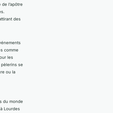
de l’apôtre
es.
ttirant des
 événements
lles comme
our les
 pèlerins se
cre ou la
res du monde
 à Lourdes