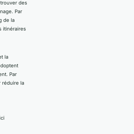
 trouver des
inage. Par
g de la
itinéraires
t la
adoptent
ent. Par
 réduire la
ci