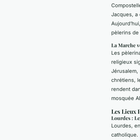
Compostell
Jacques, a 
Aujourd’hui
pèlerins de
La Marche ve
Les pèlerin
religieux si
Jérusalem, 
chrétiens, 
rendent dans
mosquée Al
Les Lieux 
Lourdes : L
Lourdes, en
catholique.