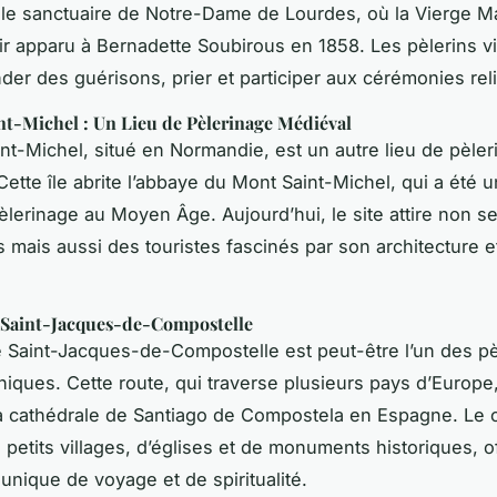
r le sanctuaire de Notre-Dame de Lourdes, où la Vierge Ma
r apparu à Bernadette Soubirous en 1858. Les pèlerins vi
er des guérisons, prier et participer aux cérémonies rel
nt-Michel : Un Lieu de Pèlerinage Médiéval
nt-Michel, situé en Normandie, est un autre lieu de pèle
Cette île abrite l’abbaye du Mont Saint-Michel, qui a été 
èlerinage au Moyen Âge. Aujourd’hui, le site attire non 
s mais aussi des touristes fascinés par son architecture e
 Saint-Jacques-de-Compostelle
 Saint-Jacques-de-Compostelle est peut-être l’un des p
oniques. Cette route, qui traverse plusieurs pays d’Europ
la cathédrale de Santiago de Compostela en Espagne. Le 
petits villages, d’églises et de monuments historiques, o
unique de voyage et de spiritualité.