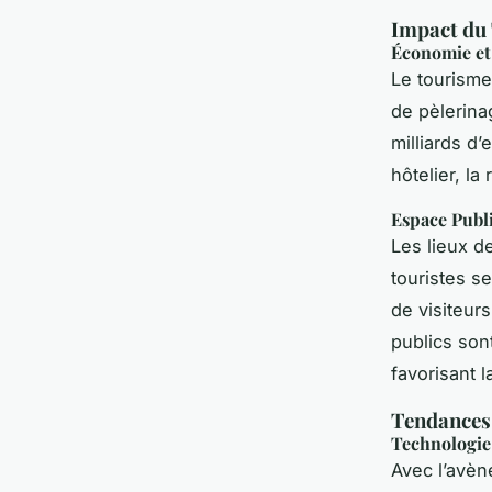
Impact du
Économie e
Le tourisme
de pèlerina
milliards d
hôtelier, la
Espace Publi
Les lieux d
touristes s
de visiteur
publics son
favorisant 
Tendances 
Technologie 
Avec l’avèn