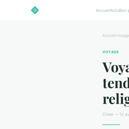
Accueil
Actu
Bon 
Accueil
›
Voyag
VOYAGE
Voya
tend
reli
Chloé — 12 av