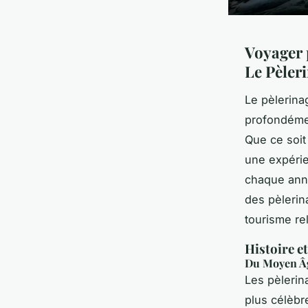
Voyager p
Le Pèler
Le pèlerina
profondéme
Que ce soit
une expérie
chaque anné
des pèlerin
tourisme re
Histoire e
Du Moyen Âg
Les pèlerin
plus célèbr