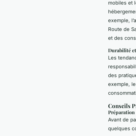
mobiles et l
hébergement
exemple, l’
Route de Sa
et des cons
Durabilité e
Les tendanc
responsabil
des pratiqu
exemple, le
consommatio
Conseils P
Préparation 
Avant de par
quelques co