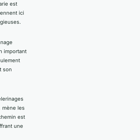
rie est
ennent ici
igieuses.
rinage
un important
seulement
t son
èlerinages
e, mène les
chemin est
ffrant une