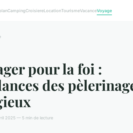
plan
Camping
Croisiere
Location
Tourisme
Vacance
Voyage
e
ger pour la foi :
ances des pèlerinag
gieux
ril 2025 — 5 min de lecture