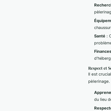
Recherch
pèlerinag
Équipem
chaussur
Santé
: 
problème
Finance
d’héberg
Respect et S
Il est cruci
pèlerinage.
Apprene
du lieu d
Respecte