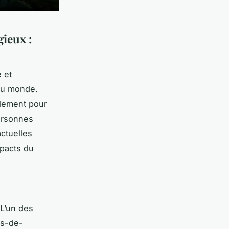
gieux :
 et
du monde.
plement pour
personnes
ctuelles
mpacts du
L’un des
es-de-