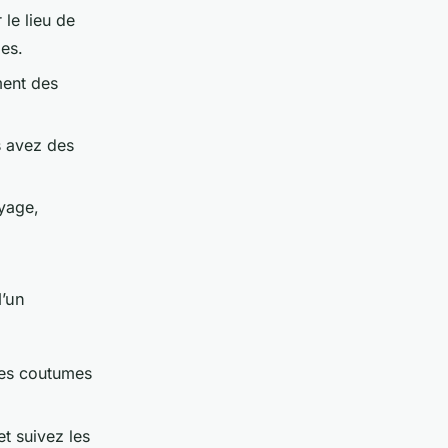
le lieu de
les.
ment des
s avez des
yage,
d’un
les coutumes
et suivez les