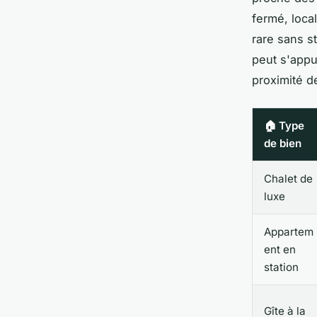
fermé, loca
rare sans s
peut s'appuy
proximité d
🏠 Type
de bien
Chalet de
luxe
Appartem
ent en
station
Gîte à la