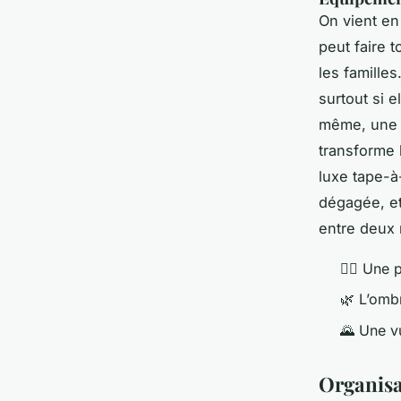
On vient en
peut faire t
les familles
surtout si e
même, une t
transforme l
luxe tape-à
dégagée, et
entre deux
🏊‍♀️ Une
🌿 L’omb
🌄 Une v
Organisa