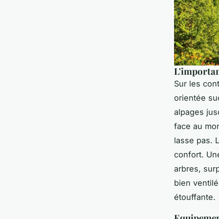
L'importanc
Sur les con
orientée sud
alpages jus
face au mon
lasse pas. L
confort. Un
arbres, sur
bien ventil
étouffante.
Equipement