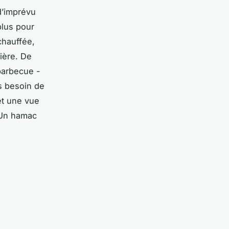
d’imprévu
plus pour
 chauffée,
tière. De
barbecue -
as besoin de
et une vue
Un hamac