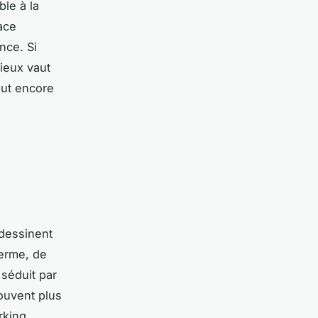
ble à la
ace
nce. Si
mieux vaut
eut encore
dessinent
ferme, de
 séduit par
ouvent plus
rking