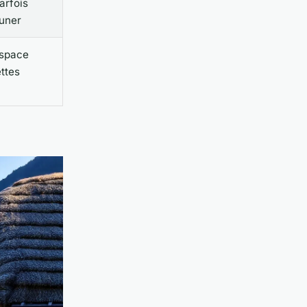
arfois
euner
espace
ettes