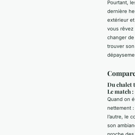
Pourtant, le
dernière he
extérieur e
vous rêvez 
changer de 
trouver son
dépaysemen
Comparer
Du chalet 
Le match :
Quand on é
nettement : 
l’autre, le
son ambianc
proche des 