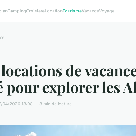
plan
Camping
Croisiere
Location
Tourisme
Vacance
Voyage
sme
locations de vacanc
é pour explorer les A
7/04/2026 18:08 — 8 min de lecture