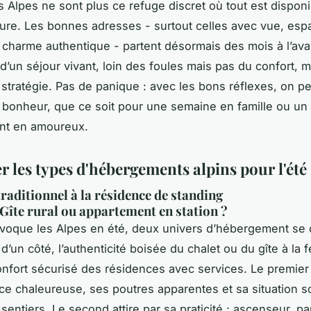
s Alpes ne sont plus ce refuge discret où tout est disponi
ure. Les bonnes adresses - surtout celles avec vue, esp
t charme authentique - partent désormais des mois à l’ava
d’un séjour vivant, loin des foules mais pas du confort, 
stratégie. Pas de panique : avec les bons réflexes, on p
 bonheur, que ce soit pour une semaine en famille ou un
t en amoureux.
 les types d'hébergements alpins pour l'été
traditionnel à la résidence de standing
 Gîte rural ou appartement en station ?
voque les Alpes en été, deux univers d’hébergement se 
d’un côté, l’authenticité boisée du chalet ou du gîte à la 
 confort sécurisé des résidences avec services. Le premier
e chaleureuse, ses poutres apparentes et sa situation s
sentiers. Le second attire par sa praticité : ascenseur, pa