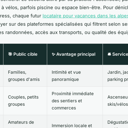
l à vélos, parfois piscine ou espace bien-être. Pour dénic
tress, chaque futur
locataire pour vacances dans les alpe
er sur des plateformes spécialisées qui filtrent selon ses
es randonnées, accès aux transports, ou qualité des équ
🎯 Public cible
✨ Avantage principal
🛎️ Servic
Familles,
Intimité et vue
Jardin, ja
groupes d'amis
panoramique
parking p
Proximité immédiate
Couples, petits
Ascenseur
des sentiers et
groupes
skis/vélos
commerces
Amateurs de
Dégustati
Immersion locale et