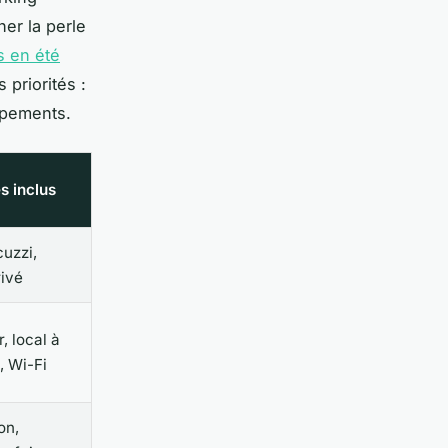
her la perle
s en été
 priorités :
ipements.
es inclus
cuzzi,
rivé
, local à
, Wi-Fi
on,