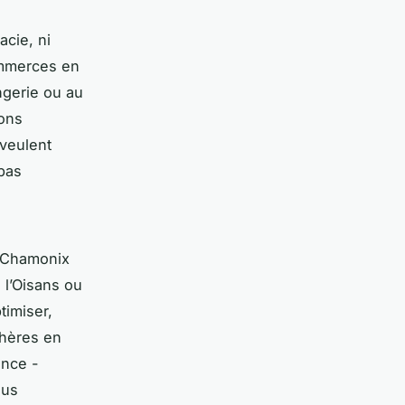
acie, ni
commerces en
ngerie ou au
ions
 veulent
 pas
e Chamonix
d l’Oisans ou
timiser,
chères en
ance -
ous