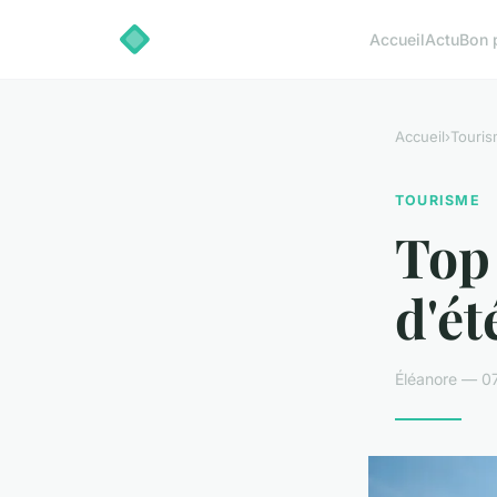
Accueil
Actu
Bon 
Accueil
›
Touri
TOURISME
Top 
d'ét
Éléanore — 0