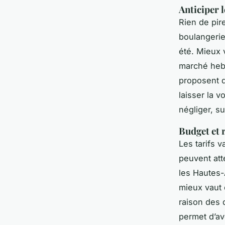
Anticiper 
Rien de pir
boulangerie
été. Mieux 
marché hebd
proposent d
laisser la v
négliger, s
Budget et r
Les tarifs 
peuvent at
les Hautes-
mieux vaut 
raison des 
permet d’av