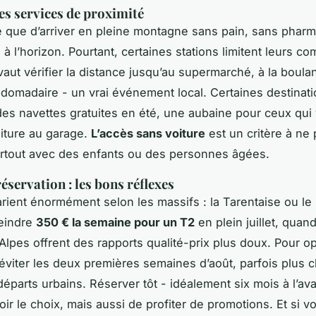
les services de proximité
e que d’arriver en pleine montagne sans pain, sans pharm
 à l’horizon. Pourtant, certaines stations limitent leurs 
vaut vérifier la distance jusqu’au supermarché, à la boula
omadaire - un vrai événement local. Certaines destinat
es navettes gratuites en été, une aubaine pour ceux qui
oiture au garage.
L’accès sans voiture
est un critère à ne
urtout avec des enfants ou des personnes âgées.
éservation : les bons réflexes
varient énormément selon les massifs : la Tarentaise ou l
teindre
350 € la semaine pour un T2
en plein juillet, quan
Alpes offrent des rapports qualité-prix plus doux. Pour op
éviter les deux premières semaines d’août, parfois plus 
départs urbains. Réserver tôt - idéalement six mois à l’av
oir le choix, mais aussi de profiter de promotions. Et si v