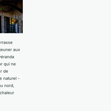
errasse
éjeuner aux
véranda
or qui ne
ur de
e naturel -
au nord,
 chaleur