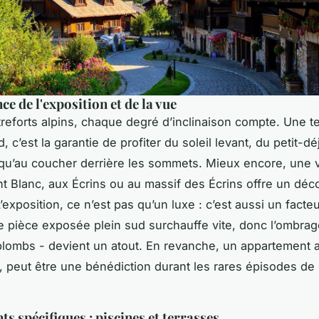
e de l'exposition et de la vue
treforts alpins, chaque degré d’inclinaison compte. Une t
, c’est la garantie de profiter du soleil levant, du petit-d
qu’au coucher derrière les sommets. Mieux encore, une 
t Blanc, aux Écrins ou au massif des Écrins offre un déc
’exposition, ce n’est pas qu’un luxe : c’est aussi un facte
e pièce exposée plein sud surchauffe vite, donc l’ombrag
plombs - devient un atout. En revanche, un appartement 
é, peut être une bénédiction durant les rares épisodes de
s spécifiques : piscines et terrasses